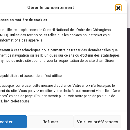
Gérer le consentement
ences en matière de cookies
es meilleures expériences, le Conseil National de l'Ordre des Chirurgiens-
NCD) utilise des technologies telles que les cookies pour stocker et/ou
informations des appareils.
onsentir à ces technologies nous permettra de traiter des données telles que
ez-vous à notre
newsletter
ent de navigation ou les ID uniques sur ce site ou d’obtenir des statistiques
ymes de notre site pour analyser la fréquentation de ce site et améliorer
vez les dernières actualités de l'ONCD
.
publicitaire ni traceur tiers n'est utilisé.
accepter ou refuser cette mesure d'audience. Votre choix n'affecte pas le
nt du site. Vous pouvez modifier votre choix à tout moment via le lien "Gérer
ces" en bas de page. (Pour en savoir plus : voir notre page de politique de
té, lien ci-dessous)
Restez connecté
cepter
Refuser
Voir les préférences