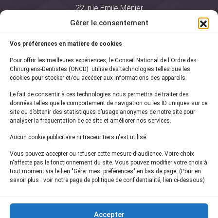
22, rue Emile Ménier
BP 2016
Gérer le consentement
75761 Paris Cedex 16
Vos préférences en matière de cookies
01 44 34 78 80
Pour offrir les meilleures expériences, le Conseil National de l'Ordre des
courrier@oncd.org
Chirurgiens-Dentistes (ONCD) utilise des technologies telles que les
cookies pour stocker et/ou accéder aux informations des appareils.
Le fait de consentir à ces technologies nous permettra de traiter des
Actualités
données telles que le comportement de navigation ou les ID uniques sur ce
Presse
site ou d’obtenir des statistiques d’usage anonymes de notre site pour
Informations légales
analyser la fréquentation de ce site et améliorer nos services.
Plan du site
Aucun cookie publicitaire ni traceur tiers n'est utilisé.
Nous contacter
Vous pouvez accepter ou refuser cette mesure d'audience. Votre choix
n'affecte pas le fonctionnement du site. Vous pouvez modifier votre choix à
tout moment via le lien "Gérer mes préférences" en bas de page. (Pour en
Inscrivez-vous à notre
newsletter
savoir plus : voir notre page de politique de confidentialité, lien ci-dessous)
et recevez les dernières actualités de l'ONCD
Accepter