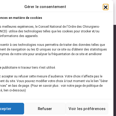
Gérer le consentement
ences en matière de cookies
es meilleures expériences, le Conseil National de l'Ordre des Chirurgiens-
NCD) utilise des technologies telles que les cookies pour stocker et/ou
informations des appareils.
onsentir à ces technologies nous permettra de traiter des données telles que
ez-vous à notre
newsletter
ent de navigation ou les ID uniques sur ce site ou d’obtenir des statistiques
ymes de notre site pour analyser la fréquentation de ce site et améliorer
vez les dernières actualités de l'ONCD
.
publicitaire ni traceur tiers n'est utilisé.
accepter ou refuser cette mesure d'audience. Votre choix n'affecte pas le
nt du site. Vous pouvez modifier votre choix à tout moment via le lien "Gérer
ces" en bas de page. (Pour en savoir plus : voir notre page de politique de
té, lien ci-dessous)
Restez connecté
cepter
Refuser
Voir les préférences