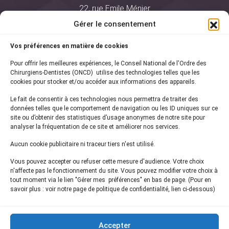
22, rue Emile Ménier
BP 2016
Gérer le consentement
75761 Paris Cedex 16
Vos préférences en matière de cookies
01 44 34 78 80
Pour offrir les meilleures expériences, le Conseil National de l'Ordre des
courrier@oncd.org
Chirurgiens-Dentistes (ONCD) utilise des technologies telles que les
cookies pour stocker et/ou accéder aux informations des appareils.
Le fait de consentir à ces technologies nous permettra de traiter des
Actualités
données telles que le comportement de navigation ou les ID uniques sur ce
Presse
site ou d’obtenir des statistiques d’usage anonymes de notre site pour
Informations légales
analyser la fréquentation de ce site et améliorer nos services.
Plan du site
Aucun cookie publicitaire ni traceur tiers n'est utilisé.
Nous contacter
Vous pouvez accepter ou refuser cette mesure d'audience. Votre choix
n'affecte pas le fonctionnement du site. Vous pouvez modifier votre choix à
tout moment via le lien "Gérer mes préférences" en bas de page. (Pour en
Inscrivez-vous à notre
newsletter
savoir plus : voir notre page de politique de confidentialité, lien ci-dessous)
et recevez les dernières actualités de l'ONCD
Accepter