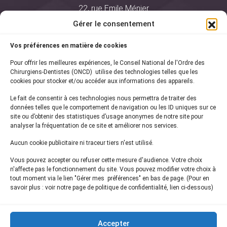
22, rue Emile Ménier
BP 2016
Gérer le consentement
75761 Paris Cedex 16
Vos préférences en matière de cookies
01 44 34 78 80
Pour offrir les meilleures expériences, le Conseil National de l'Ordre des
courrier@oncd.org
Chirurgiens-Dentistes (ONCD) utilise des technologies telles que les
cookies pour stocker et/ou accéder aux informations des appareils.
Le fait de consentir à ces technologies nous permettra de traiter des
Actualités
données telles que le comportement de navigation ou les ID uniques sur ce
Presse
site ou d’obtenir des statistiques d’usage anonymes de notre site pour
Informations légales
analyser la fréquentation de ce site et améliorer nos services.
Plan du site
Aucun cookie publicitaire ni traceur tiers n'est utilisé.
Nous contacter
Vous pouvez accepter ou refuser cette mesure d'audience. Votre choix
n'affecte pas le fonctionnement du site. Vous pouvez modifier votre choix à
tout moment via le lien "Gérer mes préférences" en bas de page. (Pour en
Inscrivez-vous à notre
newsletter
savoir plus : voir notre page de politique de confidentialité, lien ci-dessous)
et recevez les dernières actualités de l'ONCD
Accepter