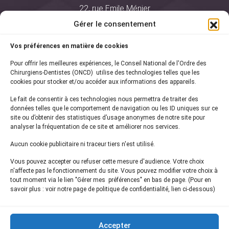
22, rue Emile Ménier
BP 2016
Gérer le consentement
75761 Paris Cedex 16
Vos préférences en matière de cookies
01 44 34 78 80
Pour offrir les meilleures expériences, le Conseil National de l'Ordre des
courrier@oncd.org
Chirurgiens-Dentistes (ONCD) utilise des technologies telles que les
cookies pour stocker et/ou accéder aux informations des appareils.
Le fait de consentir à ces technologies nous permettra de traiter des
Actualités
données telles que le comportement de navigation ou les ID uniques sur ce
Presse
site ou d’obtenir des statistiques d’usage anonymes de notre site pour
Informations légales
analyser la fréquentation de ce site et améliorer nos services.
Plan du site
Aucun cookie publicitaire ni traceur tiers n'est utilisé.
Nous contacter
Vous pouvez accepter ou refuser cette mesure d'audience. Votre choix
n'affecte pas le fonctionnement du site. Vous pouvez modifier votre choix à
tout moment via le lien "Gérer mes préférences" en bas de page. (Pour en
Inscrivez-vous à notre
newsletter
savoir plus : voir notre page de politique de confidentialité, lien ci-dessous)
et recevez les dernières actualités de l'ONCD
Accepter