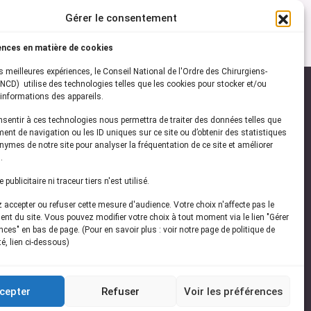
Gérer le consentement
ences en matière de cookies
es meilleures expériences, le Conseil National de l'Ordre des Chirurgiens-
NCD) utilise des technologies telles que les cookies pour stocker et/ou
informations des appareils.
onsentir à ces technologies nous permettra de traiter des données telles que
ez-vous à notre
newsletter
ent de navigation ou les ID uniques sur ce site ou d’obtenir des statistiques
ymes de notre site pour analyser la fréquentation de ce site et améliorer
vez les dernières actualités de l'ONCD
.
publicitaire ni traceur tiers n'est utilisé.
accepter ou refuser cette mesure d'audience. Votre choix n'affecte pas le
nt du site. Vous pouvez modifier votre choix à tout moment via le lien "Gérer
ces" en bas de page. (Pour en savoir plus : voir notre page de politique de
té, lien ci-dessous)
Restez connecté
cepter
Refuser
Voir les préférences