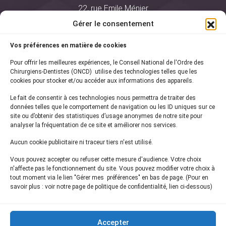
22, rue Emile Ménier
BP 2016
Gérer le consentement
75761 Paris Cedex 16
Vos préférences en matière de cookies
01 44 34 78 80
Pour offrir les meilleures expériences, le Conseil National de l'Ordre des
courrier@oncd.org
Chirurgiens-Dentistes (ONCD) utilise des technologies telles que les
cookies pour stocker et/ou accéder aux informations des appareils.
Le fait de consentir à ces technologies nous permettra de traiter des
Actualités
données telles que le comportement de navigation ou les ID uniques sur ce
Presse
site ou d’obtenir des statistiques d’usage anonymes de notre site pour
Informations légales
analyser la fréquentation de ce site et améliorer nos services.
Plan du site
Aucun cookie publicitaire ni traceur tiers n'est utilisé.
Nous contacter
Vous pouvez accepter ou refuser cette mesure d'audience. Votre choix
n'affecte pas le fonctionnement du site. Vous pouvez modifier votre choix à
tout moment via le lien "Gérer mes préférences" en bas de page. (Pour en
Inscrivez-vous à notre
newsletter
savoir plus : voir notre page de politique de confidentialité, lien ci-dessous)
et recevez les dernières actualités de l'ONCD
Accepter