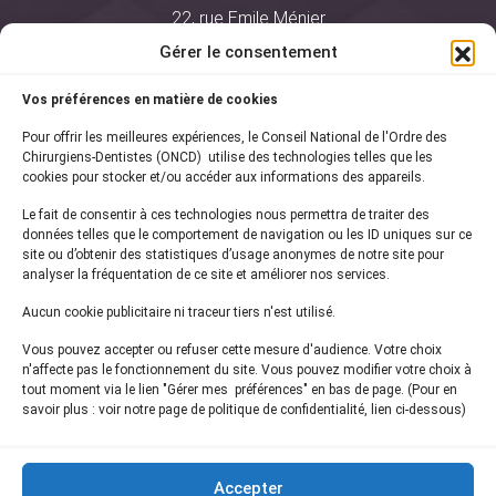
22, rue Emile Ménier
BP 2016
Gérer le consentement
75761 Paris Cedex 16
Vos préférences en matière de cookies
01 44 34 78 80
Pour offrir les meilleures expériences, le Conseil National de l'Ordre des
courrier@oncd.org
Chirurgiens-Dentistes (ONCD) utilise des technologies telles que les
cookies pour stocker et/ou accéder aux informations des appareils.
Le fait de consentir à ces technologies nous permettra de traiter des
Actualités
données telles que le comportement de navigation ou les ID uniques sur ce
Presse
site ou d’obtenir des statistiques d’usage anonymes de notre site pour
Informations légales
analyser la fréquentation de ce site et améliorer nos services.
Plan du site
Aucun cookie publicitaire ni traceur tiers n'est utilisé.
Nous contacter
Vous pouvez accepter ou refuser cette mesure d'audience. Votre choix
n'affecte pas le fonctionnement du site. Vous pouvez modifier votre choix à
tout moment via le lien "Gérer mes préférences" en bas de page. (Pour en
Inscrivez-vous à notre
newsletter
savoir plus : voir notre page de politique de confidentialité, lien ci-dessous)
et recevez les dernières actualités de l'ONCD
Accepter