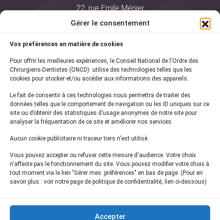
22, rue Emile Ménier
BP 2016
Gérer le consentement
75761 Paris Cedex 16
Vos préférences en matière de cookies
01 44 34 78 80
Pour offrir les meilleures expériences, le Conseil National de l'Ordre des
courrier@oncd.org
Chirurgiens-Dentistes (ONCD) utilise des technologies telles que les
cookies pour stocker et/ou accéder aux informations des appareils.
Le fait de consentir à ces technologies nous permettra de traiter des
Actualités
données telles que le comportement de navigation ou les ID uniques sur ce
Presse
site ou d’obtenir des statistiques d’usage anonymes de notre site pour
Informations légales
analyser la fréquentation de ce site et améliorer nos services.
Plan du site
Aucun cookie publicitaire ni traceur tiers n'est utilisé.
Nous contacter
Vous pouvez accepter ou refuser cette mesure d'audience. Votre choix
n'affecte pas le fonctionnement du site. Vous pouvez modifier votre choix à
tout moment via le lien "Gérer mes préférences" en bas de page. (Pour en
Inscrivez-vous à notre
newsletter
savoir plus : voir notre page de politique de confidentialité, lien ci-dessous)
et recevez les dernières actualités de l'ONCD
Accepter