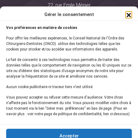
22, rue Emile Ménier
BP 2016
Gérer le consentement
75761 Paris Cedex 16
Vos préférences en matière de cookies
01 44 34 78 80
Pour offrir les meilleures expériences, le Conseil National de l'Ordre des
courrier@oncd.org
Chirurgiens-Dentistes (ONCD) utilise des technologies telles que les
cookies pour stocker et/ou accéder aux informations des appareils.
Le fait de consentir à ces technologies nous permettra de traiter des
Actualités
données telles que le comportement de navigation ou les ID uniques sur ce
Presse
site ou d’obtenir des statistiques d’usage anonymes de notre site pour
Informations légales
analyser la fréquentation de ce site et améliorer nos services.
Plan du site
Aucun cookie publicitaire ni traceur tiers n'est utilisé.
Nous contacter
Vous pouvez accepter ou refuser cette mesure d'audience. Votre choix
n'affecte pas le fonctionnement du site. Vous pouvez modifier votre choix à
tout moment via le lien "Gérer mes préférences" en bas de page. (Pour en
Inscrivez-vous à notre
newsletter
savoir plus : voir notre page de politique de confidentialité, lien ci-dessous)
et recevez les dernières actualités de l'ONCD
Accepter