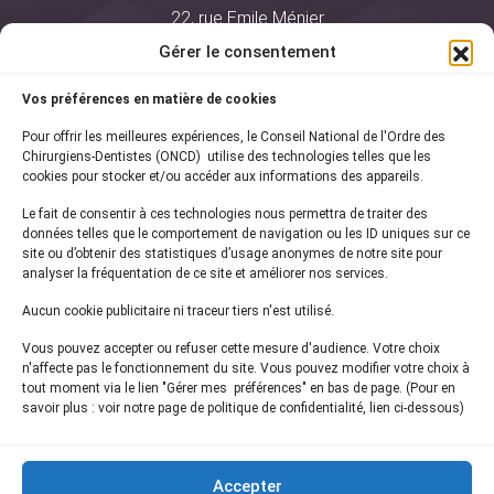
22, rue Emile Ménier
BP 2016
Gérer le consentement
75761 Paris Cedex 16
Vos préférences en matière de cookies
01 44 34 78 80
Pour offrir les meilleures expériences, le Conseil National de l'Ordre des
courrier@oncd.org
Chirurgiens-Dentistes (ONCD) utilise des technologies telles que les
cookies pour stocker et/ou accéder aux informations des appareils.
Le fait de consentir à ces technologies nous permettra de traiter des
Actualités
données telles que le comportement de navigation ou les ID uniques sur ce
Presse
site ou d’obtenir des statistiques d’usage anonymes de notre site pour
Informations légales
analyser la fréquentation de ce site et améliorer nos services.
Plan du site
Aucun cookie publicitaire ni traceur tiers n'est utilisé.
Nous contacter
Vous pouvez accepter ou refuser cette mesure d'audience. Votre choix
n'affecte pas le fonctionnement du site. Vous pouvez modifier votre choix à
tout moment via le lien "Gérer mes préférences" en bas de page. (Pour en
Inscrivez-vous à notre
newsletter
savoir plus : voir notre page de politique de confidentialité, lien ci-dessous)
et recevez les dernières actualités de l'ONCD
Accepter