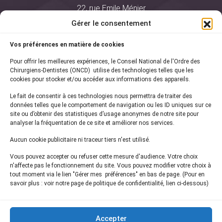
22, rue Emile Ménier
BP 2016
Gérer le consentement
75761 Paris Cedex 16
Vos préférences en matière de cookies
01 44 34 78 80
Pour offrir les meilleures expériences, le Conseil National de l'Ordre des
courrier@oncd.org
Chirurgiens-Dentistes (ONCD) utilise des technologies telles que les
cookies pour stocker et/ou accéder aux informations des appareils.
Le fait de consentir à ces technologies nous permettra de traiter des
Actualités
données telles que le comportement de navigation ou les ID uniques sur ce
Presse
site ou d’obtenir des statistiques d’usage anonymes de notre site pour
Informations légales
analyser la fréquentation de ce site et améliorer nos services.
Plan du site
Aucun cookie publicitaire ni traceur tiers n'est utilisé.
Nous contacter
Vous pouvez accepter ou refuser cette mesure d'audience. Votre choix
n'affecte pas le fonctionnement du site. Vous pouvez modifier votre choix à
tout moment via le lien "Gérer mes préférences" en bas de page. (Pour en
Inscrivez-vous à notre
newsletter
savoir plus : voir notre page de politique de confidentialité, lien ci-dessous)
et recevez les dernières actualités de l'ONCD
Accepter