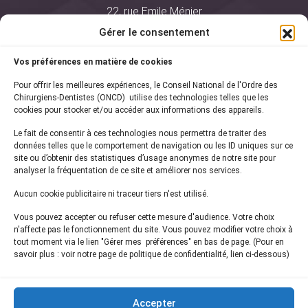
22, rue Emile Ménier
BP 2016
Gérer le consentement
75761 Paris Cedex 16
Vos préférences en matière de cookies
01 44 34 78 80
Pour offrir les meilleures expériences, le Conseil National de l'Ordre des
courrier@oncd.org
Chirurgiens-Dentistes (ONCD) utilise des technologies telles que les
cookies pour stocker et/ou accéder aux informations des appareils.
Le fait de consentir à ces technologies nous permettra de traiter des
Actualités
données telles que le comportement de navigation ou les ID uniques sur ce
Presse
site ou d’obtenir des statistiques d’usage anonymes de notre site pour
Informations légales
analyser la fréquentation de ce site et améliorer nos services.
Plan du site
Aucun cookie publicitaire ni traceur tiers n'est utilisé.
Nous contacter
Vous pouvez accepter ou refuser cette mesure d'audience. Votre choix
n'affecte pas le fonctionnement du site. Vous pouvez modifier votre choix à
tout moment via le lien "Gérer mes préférences" en bas de page. (Pour en
Inscrivez-vous à notre
newsletter
savoir plus : voir notre page de politique de confidentialité, lien ci-dessous)
et recevez les dernières actualités de l'ONCD
Accepter