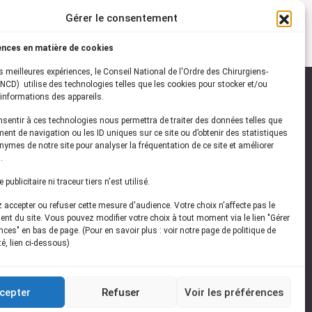
Gérer le consentement
ences en matière de cookies
es meilleures expériences, le Conseil National de l'Ordre des Chirurgiens-
NCD) utilise des technologies telles que les cookies pour stocker et/ou
informations des appareils.
onsentir à ces technologies nous permettra de traiter des données telles que
ez-vous à notre
newsletter
ent de navigation ou les ID uniques sur ce site ou d’obtenir des statistiques
ymes de notre site pour analyser la fréquentation de ce site et améliorer
vez les dernières actualités de l'ONCD
.
publicitaire ni traceur tiers n'est utilisé.
accepter ou refuser cette mesure d'audience. Votre choix n'affecte pas le
nt du site. Vous pouvez modifier votre choix à tout moment via le lien "Gérer
ces" en bas de page. (Pour en savoir plus : voir notre page de politique de
té, lien ci-dessous)
Restez connecté
cepter
Refuser
Voir les préférences