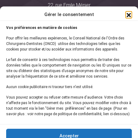
22, rue Emile Ménier
BP 2016
Gérer le consentement
75761 Paris Cedex 16
Vos préférences en matière de cookies
01 44 34 78 80
Pour offrir les meilleures expériences, le Conseil National de l'Ordre des
courrier@oncd.org
Chirurgiens-Dentistes (ONCD) utilise des technologies telles que les
cookies pour stocker et/ou accéder aux informations des appareils.
Le fait de consentir à ces technologies nous permettra de traiter des
Actualités
données telles que le comportement de navigation ou les ID uniques sur ce
Presse
site ou d’obtenir des statistiques d’usage anonymes de notre site pour
Informations légales
analyser la fréquentation de ce site et améliorer nos services.
Plan du site
Aucun cookie publicitaire ni traceur tiers n'est utilisé.
Nous contacter
Vous pouvez accepter ou refuser cette mesure d'audience. Votre choix
n'affecte pas le fonctionnement du site. Vous pouvez modifier votre choix à
tout moment via le lien "Gérer mes préférences" en bas de page. (Pour en
Inscrivez-vous à notre
newsletter
savoir plus : voir notre page de politique de confidentialité, lien ci-dessous)
et recevez les dernières actualités de l'ONCD
Accepter