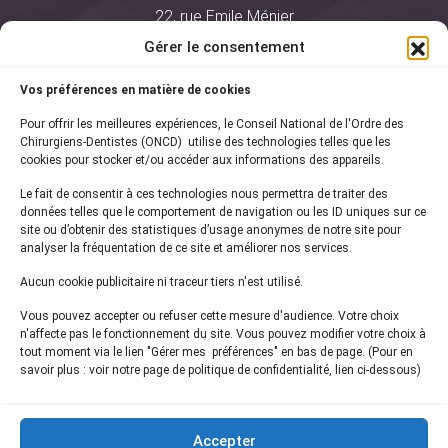
22, rue Emile Ménier
BP 2016
Gérer le consentement
75761 Paris Cedex 16
Vos préférences en matière de cookies
01 44 34 78 80
Pour offrir les meilleures expériences, le Conseil National de l'Ordre des
courrier@oncd.org
Chirurgiens-Dentistes (ONCD) utilise des technologies telles que les
cookies pour stocker et/ou accéder aux informations des appareils.
Le fait de consentir à ces technologies nous permettra de traiter des
Actualités
données telles que le comportement de navigation ou les ID uniques sur ce
Presse
site ou d’obtenir des statistiques d’usage anonymes de notre site pour
Informations légales
analyser la fréquentation de ce site et améliorer nos services.
Plan du site
Aucun cookie publicitaire ni traceur tiers n'est utilisé.
Nous contacter
Vous pouvez accepter ou refuser cette mesure d'audience. Votre choix
n'affecte pas le fonctionnement du site. Vous pouvez modifier votre choix à
tout moment via le lien "Gérer mes préférences" en bas de page. (Pour en
Inscrivez-vous à notre
newsletter
savoir plus : voir notre page de politique de confidentialité, lien ci-dessous)
et recevez les dernières actualités de l'ONCD
Accepter