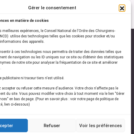
Gérer le consentement
ences en matière de cookies
es meilleures expériences, le Conseil National de l'Ordre des Chirurgiens-
NCD) utilise des technologies telles que les cookies pour stocker et/ou
informations des appareils.
onsentir à ces technologies nous permettra de traiter des données telles que
ez-vous à notre
newsletter
ent de navigation ou les ID uniques sur ce site ou d’obtenir des statistiques
ymes de notre site pour analyser la fréquentation de ce site et améliorer
vez les dernières actualités de l'ONCD
.
publicitaire ni traceur tiers n'est utilisé.
accepter ou refuser cette mesure d'audience. Votre choix n'affecte pas le
nt du site. Vous pouvez modifier votre choix à tout moment via le lien "Gérer
ces" en bas de page. (Pour en savoir plus : voir notre page de politique de
té, lien ci-dessous)
Restez connecté
cepter
Refuser
Voir les préférences