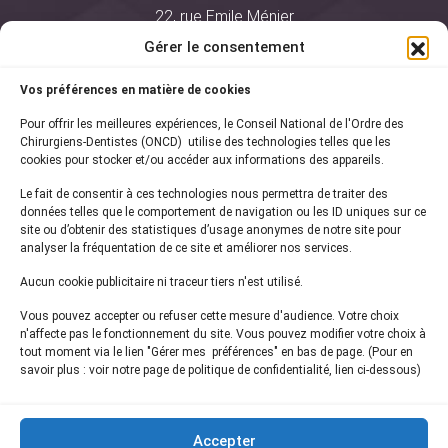
22, rue Emile Ménier
BP 2016
Gérer le consentement
75761 Paris Cedex 16
Vos préférences en matière de cookies
01 44 34 78 80
Pour offrir les meilleures expériences, le Conseil National de l'Ordre des
courrier@oncd.org
Chirurgiens-Dentistes (ONCD) utilise des technologies telles que les
cookies pour stocker et/ou accéder aux informations des appareils.
Le fait de consentir à ces technologies nous permettra de traiter des
Actualités
données telles que le comportement de navigation ou les ID uniques sur ce
Presse
site ou d’obtenir des statistiques d’usage anonymes de notre site pour
Informations légales
analyser la fréquentation de ce site et améliorer nos services.
Plan du site
Aucun cookie publicitaire ni traceur tiers n'est utilisé.
Nous contacter
Vous pouvez accepter ou refuser cette mesure d'audience. Votre choix
n'affecte pas le fonctionnement du site. Vous pouvez modifier votre choix à
tout moment via le lien "Gérer mes préférences" en bas de page. (Pour en
Inscrivez-vous à notre
newsletter
savoir plus : voir notre page de politique de confidentialité, lien ci-dessous)
et recevez les dernières actualités de l'ONCD
Accepter