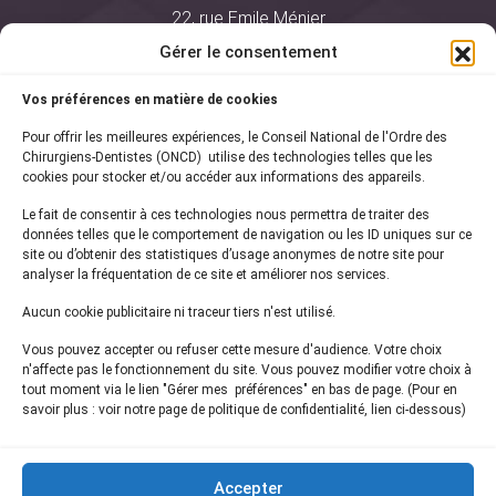
22, rue Emile Ménier
BP 2016
Gérer le consentement
75761 Paris Cedex 16
Vos préférences en matière de cookies
01 44 34 78 80
Pour offrir les meilleures expériences, le Conseil National de l'Ordre des
courrier@oncd.org
Chirurgiens-Dentistes (ONCD) utilise des technologies telles que les
cookies pour stocker et/ou accéder aux informations des appareils.
Le fait de consentir à ces technologies nous permettra de traiter des
Actualités
données telles que le comportement de navigation ou les ID uniques sur ce
Presse
site ou d’obtenir des statistiques d’usage anonymes de notre site pour
Informations légales
analyser la fréquentation de ce site et améliorer nos services.
Plan du site
Aucun cookie publicitaire ni traceur tiers n'est utilisé.
Nous contacter
Vous pouvez accepter ou refuser cette mesure d'audience. Votre choix
n'affecte pas le fonctionnement du site. Vous pouvez modifier votre choix à
tout moment via le lien "Gérer mes préférences" en bas de page. (Pour en
Inscrivez-vous à notre
newsletter
savoir plus : voir notre page de politique de confidentialité, lien ci-dessous)
et recevez les dernières actualités de l'ONCD
Accepter