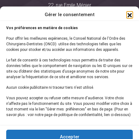
22, rue Emile Ménier
BP 2016
Gérer le consentement
75761 Paris Cedex 16
Vos préférences en matière de cookies
01 44 34 78 80
Pour offrir les meilleures expériences, le Conseil National de l'Ordre des
courrier@oncd.org
Chirurgiens-Dentistes (ONCD) utilise des technologies telles que les
cookies pour stocker et/ou accéder aux informations des appareils.
Le fait de consentir à ces technologies nous permettra de traiter des
Actualités
données telles que le comportement de navigation ou les ID uniques sur ce
Presse
site ou d’obtenir des statistiques d’usage anonymes de notre site pour
Informations légales
analyser la fréquentation de ce site et améliorer nos services.
Plan du site
Aucun cookie publicitaire ni traceur tiers n'est utilisé.
Nous contacter
Vous pouvez accepter ou refuser cette mesure d'audience. Votre choix
n'affecte pas le fonctionnement du site. Vous pouvez modifier votre choix à
tout moment via le lien "Gérer mes préférences" en bas de page. (Pour en
Inscrivez-vous à notre
newsletter
savoir plus : voir notre page de politique de confidentialité, lien ci-dessous)
et recevez les dernières actualités de l'ONCD
Accepter