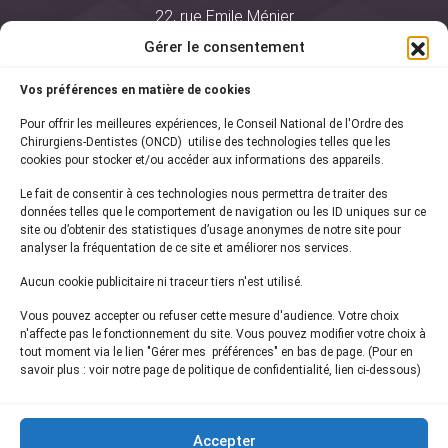
22, rue Emile Ménier
BP 2016
Gérer le consentement
75761 Paris Cedex 16
Vos préférences en matière de cookies
01 44 34 78 80
Pour offrir les meilleures expériences, le Conseil National de l'Ordre des
courrier@oncd.org
Chirurgiens-Dentistes (ONCD) utilise des technologies telles que les
cookies pour stocker et/ou accéder aux informations des appareils.
Le fait de consentir à ces technologies nous permettra de traiter des
Actualités
données telles que le comportement de navigation ou les ID uniques sur ce
Presse
site ou d’obtenir des statistiques d’usage anonymes de notre site pour
Informations légales
analyser la fréquentation de ce site et améliorer nos services.
Plan du site
Aucun cookie publicitaire ni traceur tiers n'est utilisé.
Nous contacter
Vous pouvez accepter ou refuser cette mesure d'audience. Votre choix
n'affecte pas le fonctionnement du site. Vous pouvez modifier votre choix à
tout moment via le lien "Gérer mes préférences" en bas de page. (Pour en
Inscrivez-vous à notre
newsletter
savoir plus : voir notre page de politique de confidentialité, lien ci-dessous)
et recevez les dernières actualités de l'ONCD
Accepter