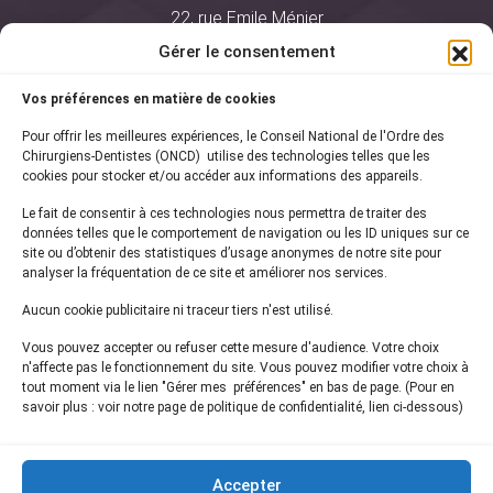
22, rue Emile Ménier
BP 2016
Gérer le consentement
75761 Paris Cedex 16
Vos préférences en matière de cookies
01 44 34 78 80
Pour offrir les meilleures expériences, le Conseil National de l'Ordre des
courrier@oncd.org
Chirurgiens-Dentistes (ONCD) utilise des technologies telles que les
cookies pour stocker et/ou accéder aux informations des appareils.
Le fait de consentir à ces technologies nous permettra de traiter des
Actualités
données telles que le comportement de navigation ou les ID uniques sur ce
Presse
site ou d’obtenir des statistiques d’usage anonymes de notre site pour
Informations légales
analyser la fréquentation de ce site et améliorer nos services.
Plan du site
Aucun cookie publicitaire ni traceur tiers n'est utilisé.
Nous contacter
Vous pouvez accepter ou refuser cette mesure d'audience. Votre choix
n'affecte pas le fonctionnement du site. Vous pouvez modifier votre choix à
tout moment via le lien "Gérer mes préférences" en bas de page. (Pour en
Inscrivez-vous à notre
newsletter
savoir plus : voir notre page de politique de confidentialité, lien ci-dessous)
et recevez les dernières actualités de l'ONCD
Accepter