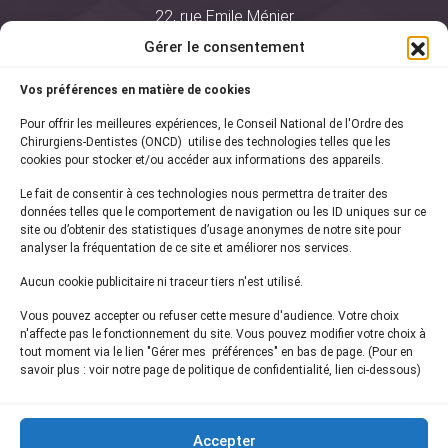
22, rue Emile Ménier
BP 2016
Gérer le consentement
75761 Paris Cedex 16
Vos préférences en matière de cookies
01 44 34 78 80
Pour offrir les meilleures expériences, le Conseil National de l'Ordre des
courrier@oncd.org
Chirurgiens-Dentistes (ONCD) utilise des technologies telles que les
cookies pour stocker et/ou accéder aux informations des appareils.
Le fait de consentir à ces technologies nous permettra de traiter des
Actualités
données telles que le comportement de navigation ou les ID uniques sur ce
Presse
site ou d’obtenir des statistiques d’usage anonymes de notre site pour
Informations légales
analyser la fréquentation de ce site et améliorer nos services.
Plan du site
Aucun cookie publicitaire ni traceur tiers n'est utilisé.
Nous contacter
Vous pouvez accepter ou refuser cette mesure d'audience. Votre choix
n'affecte pas le fonctionnement du site. Vous pouvez modifier votre choix à
tout moment via le lien "Gérer mes préférences" en bas de page. (Pour en
Inscrivez-vous à notre
newsletter
savoir plus : voir notre page de politique de confidentialité, lien ci-dessous)
et recevez les dernières actualités de l'ONCD
Accepter