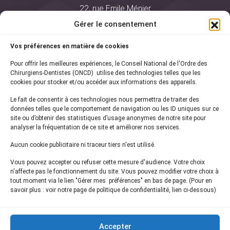
22, rue Emile Ménier
BP 2016
Gérer le consentement
75761 Paris Cedex 16
Vos préférences en matière de cookies
01 44 34 78 80
Pour offrir les meilleures expériences, le Conseil National de l'Ordre des
courrier@oncd.org
Chirurgiens-Dentistes (ONCD) utilise des technologies telles que les
cookies pour stocker et/ou accéder aux informations des appareils.
Le fait de consentir à ces technologies nous permettra de traiter des
Actualités
données telles que le comportement de navigation ou les ID uniques sur ce
Presse
site ou d’obtenir des statistiques d’usage anonymes de notre site pour
Informations légales
analyser la fréquentation de ce site et améliorer nos services.
Plan du site
Aucun cookie publicitaire ni traceur tiers n'est utilisé.
Nous contacter
Vous pouvez accepter ou refuser cette mesure d'audience. Votre choix
n'affecte pas le fonctionnement du site. Vous pouvez modifier votre choix à
tout moment via le lien "Gérer mes préférences" en bas de page. (Pour en
Inscrivez-vous à notre
newsletter
savoir plus : voir notre page de politique de confidentialité, lien ci-dessous)
et recevez les dernières actualités de l'ONCD
Accepter