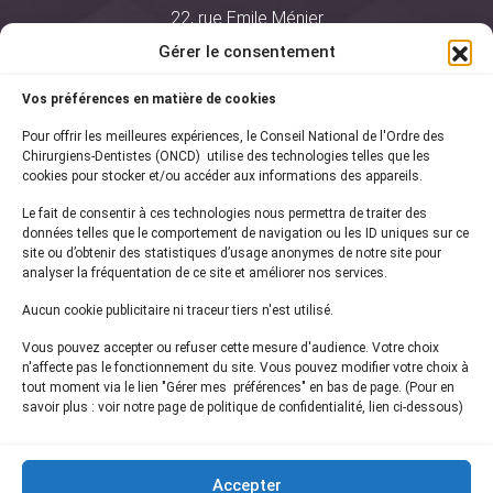
22, rue Emile Ménier
BP 2016
Gérer le consentement
75761 Paris Cedex 16
Vos préférences en matière de cookies
01 44 34 78 80
Pour offrir les meilleures expériences, le Conseil National de l'Ordre des
courrier@oncd.org
Chirurgiens-Dentistes (ONCD) utilise des technologies telles que les
cookies pour stocker et/ou accéder aux informations des appareils.
Le fait de consentir à ces technologies nous permettra de traiter des
Actualités
données telles que le comportement de navigation ou les ID uniques sur ce
Presse
site ou d’obtenir des statistiques d’usage anonymes de notre site pour
Informations légales
analyser la fréquentation de ce site et améliorer nos services.
Plan du site
Aucun cookie publicitaire ni traceur tiers n'est utilisé.
Nous contacter
Vous pouvez accepter ou refuser cette mesure d'audience. Votre choix
n'affecte pas le fonctionnement du site. Vous pouvez modifier votre choix à
tout moment via le lien "Gérer mes préférences" en bas de page. (Pour en
Inscrivez-vous à notre
newsletter
savoir plus : voir notre page de politique de confidentialité, lien ci-dessous)
et recevez les dernières actualités de l'ONCD
Accepter