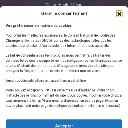
22, rue Emile Ménier
BP 2016
Gérer le consentement
75761 Paris Cedex 16
Vos préférences en matière de cookies
01 44 34 78 80
Pour offrir les meilleures expériences, le Conseil National de l'Ordre des
courrier@oncd.org
Chirurgiens-Dentistes (ONCD) utilise des technologies telles que les
cookies pour stocker et/ou accéder aux informations des appareils.
Le fait de consentir à ces technologies nous permettra de traiter des
Actualités
données telles que le comportement de navigation ou les ID uniques sur ce
Presse
site ou d’obtenir des statistiques d’usage anonymes de notre site pour
Informations légales
analyser la fréquentation de ce site et améliorer nos services.
Plan du site
Aucun cookie publicitaire ni traceur tiers n'est utilisé.
Nous contacter
Vous pouvez accepter ou refuser cette mesure d'audience. Votre choix
n'affecte pas le fonctionnement du site. Vous pouvez modifier votre choix à
tout moment via le lien "Gérer mes préférences" en bas de page. (Pour en
Inscrivez-vous à notre
newsletter
savoir plus : voir notre page de politique de confidentialité, lien ci-dessous)
et recevez les dernières actualités de l'ONCD
Accepter