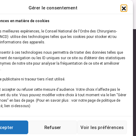
Gérer le consentement
ences en matière de cookies
es meilleures expériences, le Conseil National de l'Ordre des Chirurgiens-
NCD) utilise des technologies telles que les cookies pour stocker et/ou
informations des appareils.
onsentir à ces technologies nous permettra de traiter des données telles que
ez-vous à notre
newsletter
ent de navigation ou les ID uniques sur ce site ou d’obtenir des statistiques
ymes de notre site pour analyser la fréquentation de ce site et améliorer
vez les dernières actualités de l'ONCD
.
publicitaire ni traceur tiers n'est utilisé.
accepter ou refuser cette mesure d'audience. Votre choix n'affecte pas le
nt du site. Vous pouvez modifier votre choix à tout moment via le lien "Gérer
ces" en bas de page. (Pour en savoir plus : voir notre page de politique de
té, lien ci-dessous)
Restez connecté
cepter
Refuser
Voir les préférences