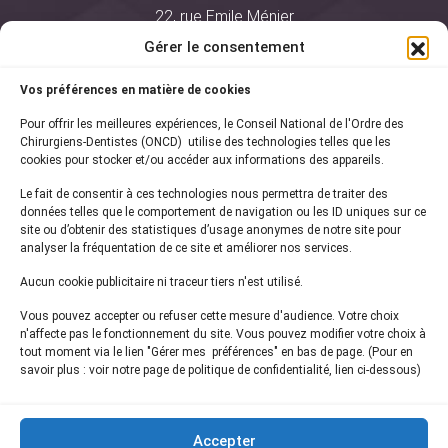
22, rue Emile Ménier
BP 2016
Gérer le consentement
75761 Paris Cedex 16
Vos préférences en matière de cookies
01 44 34 78 80
Pour offrir les meilleures expériences, le Conseil National de l'Ordre des
courrier@oncd.org
Chirurgiens-Dentistes (ONCD) utilise des technologies telles que les
cookies pour stocker et/ou accéder aux informations des appareils.
Le fait de consentir à ces technologies nous permettra de traiter des
Actualités
données telles que le comportement de navigation ou les ID uniques sur ce
Presse
site ou d’obtenir des statistiques d’usage anonymes de notre site pour
Informations légales
analyser la fréquentation de ce site et améliorer nos services.
Plan du site
Aucun cookie publicitaire ni traceur tiers n'est utilisé.
Nous contacter
Vous pouvez accepter ou refuser cette mesure d'audience. Votre choix
n'affecte pas le fonctionnement du site. Vous pouvez modifier votre choix à
tout moment via le lien "Gérer mes préférences" en bas de page. (Pour en
Inscrivez-vous à notre
newsletter
savoir plus : voir notre page de politique de confidentialité, lien ci-dessous)
et recevez les dernières actualités de l'ONCD
Accepter