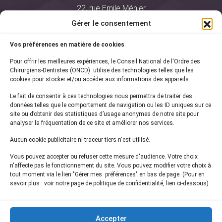
22, rue Emile Ménier
BP 2016
Gérer le consentement
75761 Paris Cedex 16
Vos préférences en matière de cookies
01 44 34 78 80
Pour offrir les meilleures expériences, le Conseil National de l'Ordre des
courrier@oncd.org
Chirurgiens-Dentistes (ONCD) utilise des technologies telles que les
cookies pour stocker et/ou accéder aux informations des appareils.
Le fait de consentir à ces technologies nous permettra de traiter des
Actualités
données telles que le comportement de navigation ou les ID uniques sur ce
Presse
site ou d’obtenir des statistiques d’usage anonymes de notre site pour
Informations légales
analyser la fréquentation de ce site et améliorer nos services.
Plan du site
Aucun cookie publicitaire ni traceur tiers n'est utilisé.
Nous contacter
Vous pouvez accepter ou refuser cette mesure d'audience. Votre choix
n'affecte pas le fonctionnement du site. Vous pouvez modifier votre choix à
tout moment via le lien "Gérer mes préférences" en bas de page. (Pour en
Inscrivez-vous à notre
newsletter
savoir plus : voir notre page de politique de confidentialité, lien ci-dessous)
et recevez les dernières actualités de l'ONCD
Accepter