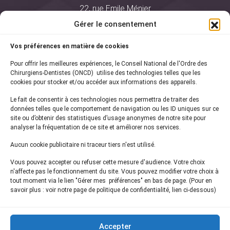
22, rue Emile Ménier
BP 2016
Gérer le consentement
75761 Paris Cedex 16
Vos préférences en matière de cookies
01 44 34 78 80
Pour offrir les meilleures expériences, le Conseil National de l'Ordre des
courrier@oncd.org
Chirurgiens-Dentistes (ONCD) utilise des technologies telles que les
cookies pour stocker et/ou accéder aux informations des appareils.
Le fait de consentir à ces technologies nous permettra de traiter des
Actualités
données telles que le comportement de navigation ou les ID uniques sur ce
Presse
site ou d’obtenir des statistiques d’usage anonymes de notre site pour
Informations légales
analyser la fréquentation de ce site et améliorer nos services.
Plan du site
Aucun cookie publicitaire ni traceur tiers n'est utilisé.
Nous contacter
Vous pouvez accepter ou refuser cette mesure d'audience. Votre choix
n'affecte pas le fonctionnement du site. Vous pouvez modifier votre choix à
tout moment via le lien "Gérer mes préférences" en bas de page. (Pour en
Inscrivez-vous à notre
newsletter
savoir plus : voir notre page de politique de confidentialité, lien ci-dessous)
et recevez les dernières actualités de l'ONCD
Accepter