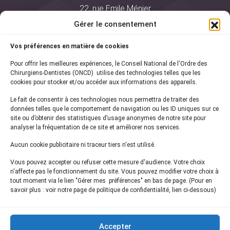
22, rue Emile Ménier
BP 2016
Gérer le consentement
75761 Paris Cedex 16
Vos préférences en matière de cookies
01 44 34 78 80
Pour offrir les meilleures expériences, le Conseil National de l'Ordre des
courrier@oncd.org
Chirurgiens-Dentistes (ONCD) utilise des technologies telles que les
cookies pour stocker et/ou accéder aux informations des appareils.
Le fait de consentir à ces technologies nous permettra de traiter des
Actualités
données telles que le comportement de navigation ou les ID uniques sur ce
Presse
site ou d’obtenir des statistiques d’usage anonymes de notre site pour
Informations légales
analyser la fréquentation de ce site et améliorer nos services.
Plan du site
Aucun cookie publicitaire ni traceur tiers n'est utilisé.
Nous contacter
Vous pouvez accepter ou refuser cette mesure d'audience. Votre choix
n'affecte pas le fonctionnement du site. Vous pouvez modifier votre choix à
tout moment via le lien "Gérer mes préférences" en bas de page. (Pour en
Inscrivez-vous à notre
newsletter
savoir plus : voir notre page de politique de confidentialité, lien ci-dessous)
et recevez les dernières actualités de l'ONCD
Accepter