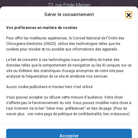
22, rue Emile Ménier
BP 2016
Gérer le consentement
75761 Paris Cedex 16
Vos préférences en matière de cookies
01 44 34 78 80
Pour offrir les meilleures expériences, le Conseil National de l'Ordre des
courrier@oncd.org
Chirurgiens-Dentistes (ONCD) utilise des technologies telles que les
cookies pour stocker et/ou accéder aux informations des appareils.
Le fait de consentir à ces technologies nous permettra de traiter des
Actualités
données telles que le comportement de navigation ou les ID uniques sur ce
Presse
site ou d’obtenir des statistiques d’usage anonymes de notre site pour
Informations légales
analyser la fréquentation de ce site et améliorer nos services.
Plan du site
Aucun cookie publicitaire ni traceur tiers n'est utilisé.
Nous contacter
Vous pouvez accepter ou refuser cette mesure d'audience. Votre choix
n'affecte pas le fonctionnement du site. Vous pouvez modifier votre choix à
tout moment via le lien "Gérer mes préférences" en bas de page. (Pour en
Inscrivez-vous à notre
newsletter
savoir plus : voir notre page de politique de confidentialité, lien ci-dessous)
et recevez les dernières actualités de l'ONCD
Accepter