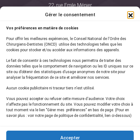
22, rue Emile Ménier
BP 2016
Gérer le consentement
75761 Paris Cedex 16
Vos préférences en matière de cookies
01 44 34 78 80
Pour offrir les meilleures expériences, le Conseil National de l'Ordre des
courrier@oncd.org
Chirurgiens-Dentistes (ONCD) utilise des technologies telles que les
cookies pour stocker et/ou accéder aux informations des appareils.
Le fait de consentir à ces technologies nous permettra de traiter des
Actualités
données telles que le comportement de navigation ou les ID uniques sur ce
Presse
site ou d’obtenir des statistiques d’usage anonymes de notre site pour
Informations légales
analyser la fréquentation de ce site et améliorer nos services.
Plan du site
Aucun cookie publicitaire ni traceur tiers n'est utilisé.
Nous contacter
Vous pouvez accepter ou refuser cette mesure d'audience. Votre choix
n'affecte pas le fonctionnement du site. Vous pouvez modifier votre choix à
tout moment via le lien "Gérer mes préférences" en bas de page. (Pour en
Inscrivez-vous à notre
newsletter
savoir plus : voir notre page de politique de confidentialité, lien ci-dessous)
et recevez les dernières actualités de l'ONCD
Accepter