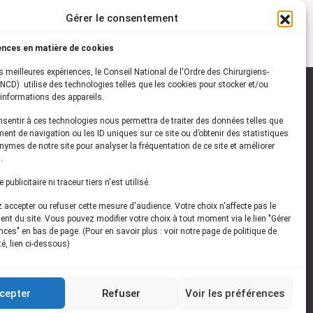
Gérer le consentement
ences en matière de cookies
es meilleures expériences, le Conseil National de l'Ordre des Chirurgiens-
NCD) utilise des technologies telles que les cookies pour stocker et/ou
informations des appareils.
onsentir à ces technologies nous permettra de traiter des données telles que
ez-vous à notre
newsletter
ent de navigation ou les ID uniques sur ce site ou d’obtenir des statistiques
ymes de notre site pour analyser la fréquentation de ce site et améliorer
vez les dernières actualités de l'ONCD
.
publicitaire ni traceur tiers n'est utilisé.
accepter ou refuser cette mesure d'audience. Votre choix n'affecte pas le
nt du site. Vous pouvez modifier votre choix à tout moment via le lien "Gérer
ces" en bas de page. (Pour en savoir plus : voir notre page de politique de
té, lien ci-dessous)
Restez connecté
cepter
Refuser
Voir les préférences