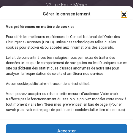
22, rue Emile Ménier
BP 2016
Gérer le consentement
75761 Paris Cedex 16
Vos préférences en matière de cookies
01 44 34 78 80
Pour offrir les meilleures expériences, le Conseil National de l'Ordre des
courrier@oncd.org
Chirurgiens-Dentistes (ONCD) utilise des technologies telles que les
cookies pour stocker et/ou accéder aux informations des appareils.
Le fait de consentir à ces technologies nous permettra de traiter des
Actualités
données telles que le comportement de navigation ou les ID uniques sur ce
Presse
site ou d’obtenir des statistiques d’usage anonymes de notre site pour
Informations légales
analyser la fréquentation de ce site et améliorer nos services.
Plan du site
Aucun cookie publicitaire ni traceur tiers n'est utilisé.
Nous contacter
Vous pouvez accepter ou refuser cette mesure d'audience. Votre choix
n'affecte pas le fonctionnement du site. Vous pouvez modifier votre choix à
tout moment via le lien "Gérer mes préférences" en bas de page. (Pour en
Inscrivez-vous à notre
newsletter
savoir plus : voir notre page de politique de confidentialité, lien ci-dessous)
et recevez les dernières actualités de l'ONCD
Accepter