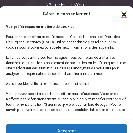
22, rue Emile Ménier
BP 2016
Gérer le consentement
75761 Paris Cedex 16
Vos préférences en matière de cookies
01 44 34 78 80
Pour offrir les meilleures expériences, le Conseil National de l'Ordre des
courrier@oncd.org
Chirurgiens-Dentistes (ONCD) utilise des technologies telles que les
cookies pour stocker et/ou accéder aux informations des appareils.
Le fait de consentir à ces technologies nous permettra de traiter des
Actualités
données telles que le comportement de navigation ou les ID uniques sur ce
Presse
site ou d’obtenir des statistiques d’usage anonymes de notre site pour
Informations légales
analyser la fréquentation de ce site et améliorer nos services.
Plan du site
Aucun cookie publicitaire ni traceur tiers n'est utilisé.
Nous contacter
Vous pouvez accepter ou refuser cette mesure d'audience. Votre choix
n'affecte pas le fonctionnement du site. Vous pouvez modifier votre choix à
tout moment via le lien "Gérer mes préférences" en bas de page. (Pour en
Inscrivez-vous à notre
newsletter
savoir plus : voir notre page de politique de confidentialité, lien ci-dessous)
et recevez les dernières actualités de l'ONCD
Accepter