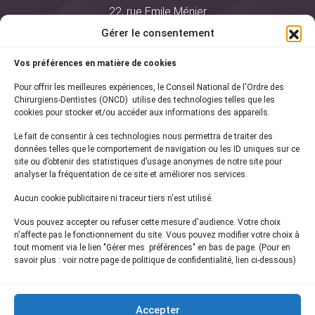
22, rue Emile Ménier
BP 2016
Gérer le consentement
75761 Paris Cedex 16
Vos préférences en matière de cookies
01 44 34 78 80
Pour offrir les meilleures expériences, le Conseil National de l'Ordre des
courrier@oncd.org
Chirurgiens-Dentistes (ONCD) utilise des technologies telles que les
cookies pour stocker et/ou accéder aux informations des appareils.
Le fait de consentir à ces technologies nous permettra de traiter des
Actualités
données telles que le comportement de navigation ou les ID uniques sur ce
Presse
site ou d’obtenir des statistiques d’usage anonymes de notre site pour
Informations légales
analyser la fréquentation de ce site et améliorer nos services.
Plan du site
Aucun cookie publicitaire ni traceur tiers n'est utilisé.
Nous contacter
Vous pouvez accepter ou refuser cette mesure d'audience. Votre choix
n'affecte pas le fonctionnement du site. Vous pouvez modifier votre choix à
tout moment via le lien "Gérer mes préférences" en bas de page. (Pour en
Inscrivez-vous à notre
newsletter
savoir plus : voir notre page de politique de confidentialité, lien ci-dessous)
et recevez les dernières actualités de l'ONCD
Accepter