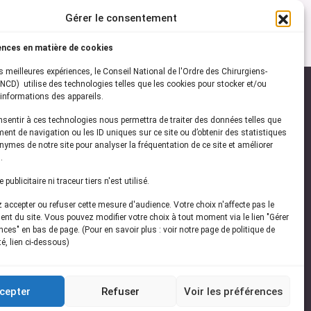
Gérer le consentement
ences en matière de cookies
es meilleures expériences, le Conseil National de l'Ordre des Chirurgiens-
NCD) utilise des technologies telles que les cookies pour stocker et/ou
informations des appareils.
onsentir à ces technologies nous permettra de traiter des données telles que
ez-vous à notre
newsletter
ent de navigation ou les ID uniques sur ce site ou d’obtenir des statistiques
ymes de notre site pour analyser la fréquentation de ce site et améliorer
vez les dernières actualités de l'ONCD
.
publicitaire ni traceur tiers n'est utilisé.
accepter ou refuser cette mesure d'audience. Votre choix n'affecte pas le
nt du site. Vous pouvez modifier votre choix à tout moment via le lien "Gérer
ces" en bas de page. (Pour en savoir plus : voir notre page de politique de
té, lien ci-dessous)
Restez connecté
cepter
Refuser
Voir les préférences