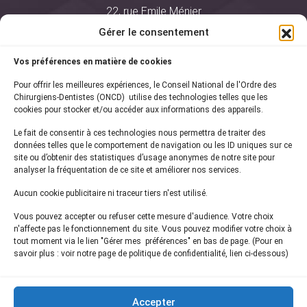
22, rue Emile Ménier
BP 2016
Gérer le consentement
75761 Paris Cedex 16
Vos préférences en matière de cookies
01 44 34 78 80
Pour offrir les meilleures expériences, le Conseil National de l'Ordre des
courrier@oncd.org
Chirurgiens-Dentistes (ONCD) utilise des technologies telles que les
cookies pour stocker et/ou accéder aux informations des appareils.
Le fait de consentir à ces technologies nous permettra de traiter des
Actualités
données telles que le comportement de navigation ou les ID uniques sur ce
Presse
site ou d’obtenir des statistiques d’usage anonymes de notre site pour
Informations légales
analyser la fréquentation de ce site et améliorer nos services.
Plan du site
Aucun cookie publicitaire ni traceur tiers n'est utilisé.
Nous contacter
Vous pouvez accepter ou refuser cette mesure d'audience. Votre choix
n'affecte pas le fonctionnement du site. Vous pouvez modifier votre choix à
tout moment via le lien "Gérer mes préférences" en bas de page. (Pour en
Inscrivez-vous à notre
newsletter
savoir plus : voir notre page de politique de confidentialité, lien ci-dessous)
et recevez les dernières actualités de l'ONCD
Accepter