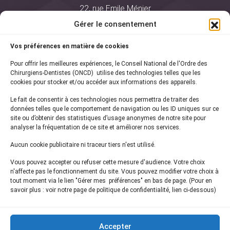
22, rue Emile Ménier
BP 2016
Gérer le consentement
75761 Paris Cedex 16
Vos préférences en matière de cookies
01 44 34 78 80
Pour offrir les meilleures expériences, le Conseil National de l'Ordre des
courrier@oncd.org
Chirurgiens-Dentistes (ONCD) utilise des technologies telles que les
cookies pour stocker et/ou accéder aux informations des appareils.
Le fait de consentir à ces technologies nous permettra de traiter des
Actualités
données telles que le comportement de navigation ou les ID uniques sur ce
Presse
site ou d’obtenir des statistiques d’usage anonymes de notre site pour
Informations légales
analyser la fréquentation de ce site et améliorer nos services.
Plan du site
Aucun cookie publicitaire ni traceur tiers n'est utilisé.
Nous contacter
Vous pouvez accepter ou refuser cette mesure d'audience. Votre choix
n'affecte pas le fonctionnement du site. Vous pouvez modifier votre choix à
tout moment via le lien "Gérer mes préférences" en bas de page. (Pour en
Inscrivez-vous à notre
newsletter
savoir plus : voir notre page de politique de confidentialité, lien ci-dessous)
et recevez les dernières actualités de l'ONCD
Accepter