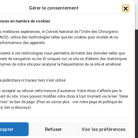
Gérer le consentement
ences en matière de cookies
es meilleures expériences, le Conseil National de l'Ordre des Chirurgiens-
NCD) utilise des technologies telles que les cookies pour stocker et/ou
informations des appareils.
onsentir à ces technologies nous permettra de traiter des données telles que
ez-vous à notre
newsletter
ent de navigation ou les ID uniques sur ce site ou d’obtenir des statistiques
ymes de notre site pour analyser la fréquentation de ce site et améliorer
vez les dernières actualités de l'ONCD
.
publicitaire ni traceur tiers n'est utilisé.
accepter ou refuser cette mesure d'audience. Votre choix n'affecte pas le
nt du site. Vous pouvez modifier votre choix à tout moment via le lien "Gérer
ces" en bas de page. (Pour en savoir plus : voir notre page de politique de
té, lien ci-dessous)
Restez connecté
cepter
Refuser
Voir les préférences