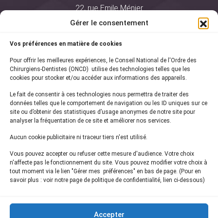
22, rue Emile Ménier
BP 2016
Gérer le consentement
75761 Paris Cedex 16
Vos préférences en matière de cookies
01 44 34 78 80
Pour offrir les meilleures expériences, le Conseil National de l'Ordre des
courrier@oncd.org
Chirurgiens-Dentistes (ONCD) utilise des technologies telles que les
cookies pour stocker et/ou accéder aux informations des appareils.
Le fait de consentir à ces technologies nous permettra de traiter des
Actualités
données telles que le comportement de navigation ou les ID uniques sur ce
Presse
site ou d’obtenir des statistiques d’usage anonymes de notre site pour
Informations légales
analyser la fréquentation de ce site et améliorer nos services.
Plan du site
Aucun cookie publicitaire ni traceur tiers n'est utilisé.
Nous contacter
Vous pouvez accepter ou refuser cette mesure d'audience. Votre choix
n'affecte pas le fonctionnement du site. Vous pouvez modifier votre choix à
tout moment via le lien "Gérer mes préférences" en bas de page. (Pour en
Inscrivez-vous à notre
newsletter
savoir plus : voir notre page de politique de confidentialité, lien ci-dessous)
et recevez les dernières actualités de l'ONCD
Accepter