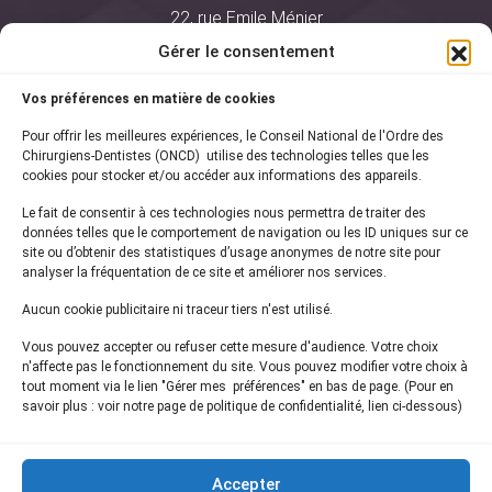
22, rue Emile Ménier
BP 2016
Gérer le consentement
75761 Paris Cedex 16
Vos préférences en matière de cookies
01 44 34 78 80
Pour offrir les meilleures expériences, le Conseil National de l'Ordre des
courrier@oncd.org
Chirurgiens-Dentistes (ONCD) utilise des technologies telles que les
cookies pour stocker et/ou accéder aux informations des appareils.
Le fait de consentir à ces technologies nous permettra de traiter des
Actualités
données telles que le comportement de navigation ou les ID uniques sur ce
Presse
site ou d’obtenir des statistiques d’usage anonymes de notre site pour
Informations légales
analyser la fréquentation de ce site et améliorer nos services.
Plan du site
Aucun cookie publicitaire ni traceur tiers n'est utilisé.
Nous contacter
Vous pouvez accepter ou refuser cette mesure d'audience. Votre choix
n'affecte pas le fonctionnement du site. Vous pouvez modifier votre choix à
tout moment via le lien "Gérer mes préférences" en bas de page. (Pour en
Inscrivez-vous à notre
newsletter
savoir plus : voir notre page de politique de confidentialité, lien ci-dessous)
et recevez les dernières actualités de l'ONCD
Accepter