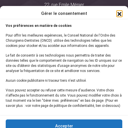
22, rue Emile Ménier
BP 2016
Gérer le consentement
75761 Paris Cedex 16
Vos préférences en matière de cookies
01 44 34 78 80
Pour offrir les meilleures expériences, le Conseil National de l'Ordre des
courrier@oncd.org
Chirurgiens-Dentistes (ONCD) utilise des technologies telles que les
cookies pour stocker et/ou accéder aux informations des appareils.
Le fait de consentir à ces technologies nous permettra de traiter des
Actualités
données telles que le comportement de navigation ou les ID uniques sur ce
Presse
site ou d’obtenir des statistiques d’usage anonymes de notre site pour
Informations légales
analyser la fréquentation de ce site et améliorer nos services.
Plan du site
Aucun cookie publicitaire ni traceur tiers n'est utilisé.
Nous contacter
Vous pouvez accepter ou refuser cette mesure d'audience. Votre choix
n'affecte pas le fonctionnement du site. Vous pouvez modifier votre choix à
tout moment via le lien "Gérer mes préférences" en bas de page. (Pour en
Inscrivez-vous à notre
newsletter
savoir plus : voir notre page de politique de confidentialité, lien ci-dessous)
et recevez les dernières actualités de l'ONCD
Accepter