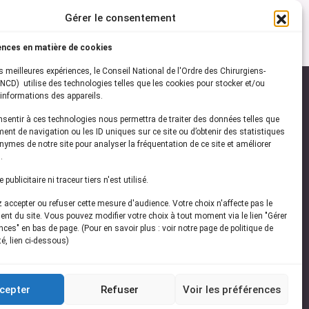
Gérer le consentement
ences en matière de cookies
es meilleures expériences, le Conseil National de l'Ordre des Chirurgiens-
NCD) utilise des technologies telles que les cookies pour stocker et/ou
informations des appareils.
onsentir à ces technologies nous permettra de traiter des données telles que
ez-vous à notre
newsletter
ent de navigation ou les ID uniques sur ce site ou d’obtenir des statistiques
ymes de notre site pour analyser la fréquentation de ce site et améliorer
vez les dernières actualités de l'ONCD
.
publicitaire ni traceur tiers n'est utilisé.
accepter ou refuser cette mesure d'audience. Votre choix n'affecte pas le
nt du site. Vous pouvez modifier votre choix à tout moment via le lien "Gérer
ces" en bas de page. (Pour en savoir plus : voir notre page de politique de
té, lien ci-dessous)
Restez connecté
cepter
Refuser
Voir les préférences