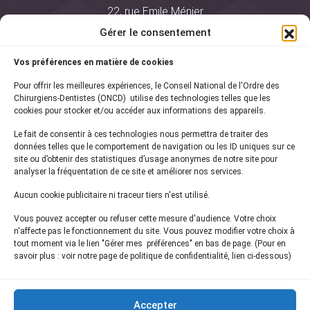
22, rue Emile Ménier
BP 2016
Gérer le consentement
75761 Paris Cedex 16
Vos préférences en matière de cookies
01 44 34 78 80
Pour offrir les meilleures expériences, le Conseil National de l'Ordre des
courrier@oncd.org
Chirurgiens-Dentistes (ONCD) utilise des technologies telles que les
cookies pour stocker et/ou accéder aux informations des appareils.
Le fait de consentir à ces technologies nous permettra de traiter des
Actualités
données telles que le comportement de navigation ou les ID uniques sur ce
Presse
site ou d’obtenir des statistiques d’usage anonymes de notre site pour
Informations légales
analyser la fréquentation de ce site et améliorer nos services.
Plan du site
Aucun cookie publicitaire ni traceur tiers n'est utilisé.
Nous contacter
Vous pouvez accepter ou refuser cette mesure d'audience. Votre choix
n'affecte pas le fonctionnement du site. Vous pouvez modifier votre choix à
tout moment via le lien "Gérer mes préférences" en bas de page. (Pour en
Inscrivez-vous à notre
newsletter
savoir plus : voir notre page de politique de confidentialité, lien ci-dessous)
et recevez les dernières actualités de l'ONCD
Accepter