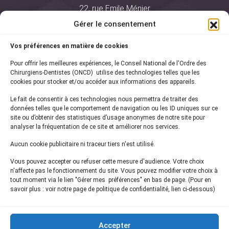
22, rue Emile Ménier
BP 2016
Gérer le consentement
75761 Paris Cedex 16
Vos préférences en matière de cookies
01 44 34 78 80
Pour offrir les meilleures expériences, le Conseil National de l'Ordre des
courrier@oncd.org
Chirurgiens-Dentistes (ONCD) utilise des technologies telles que les
cookies pour stocker et/ou accéder aux informations des appareils.
Le fait de consentir à ces technologies nous permettra de traiter des
Actualités
données telles que le comportement de navigation ou les ID uniques sur ce
Presse
site ou d’obtenir des statistiques d’usage anonymes de notre site pour
Informations légales
analyser la fréquentation de ce site et améliorer nos services.
Plan du site
Aucun cookie publicitaire ni traceur tiers n'est utilisé.
Nous contacter
Vous pouvez accepter ou refuser cette mesure d'audience. Votre choix
n'affecte pas le fonctionnement du site. Vous pouvez modifier votre choix à
tout moment via le lien "Gérer mes préférences" en bas de page. (Pour en
Inscrivez-vous à notre
newsletter
savoir plus : voir notre page de politique de confidentialité, lien ci-dessous)
et recevez les dernières actualités de l'ONCD
Accepter