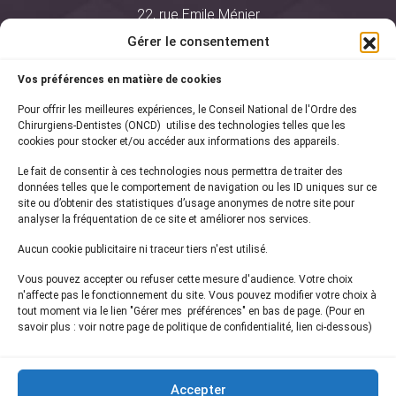
22, rue Emile Ménier
BP 2016
Gérer le consentement
75761 Paris Cedex 16
Vos préférences en matière de cookies
01 44 34 78 80
Pour offrir les meilleures expériences, le Conseil National de l'Ordre des
courrier@oncd.org
Chirurgiens-Dentistes (ONCD) utilise des technologies telles que les
cookies pour stocker et/ou accéder aux informations des appareils.
Le fait de consentir à ces technologies nous permettra de traiter des
Actualités
données telles que le comportement de navigation ou les ID uniques sur ce
Presse
site ou d’obtenir des statistiques d’usage anonymes de notre site pour
Informations légales
analyser la fréquentation de ce site et améliorer nos services.
Plan du site
Aucun cookie publicitaire ni traceur tiers n'est utilisé.
Nous contacter
Vous pouvez accepter ou refuser cette mesure d'audience. Votre choix
n'affecte pas le fonctionnement du site. Vous pouvez modifier votre choix à
tout moment via le lien "Gérer mes préférences" en bas de page. (Pour en
Inscrivez-vous à notre
newsletter
savoir plus : voir notre page de politique de confidentialité, lien ci-dessous)
et recevez les dernières actualités de l'ONCD
Accepter