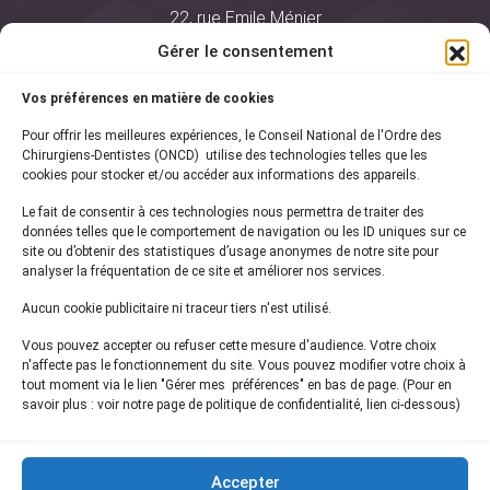
22, rue Emile Ménier
BP 2016
Gérer le consentement
75761 Paris Cedex 16
Vos préférences en matière de cookies
01 44 34 78 80
Pour offrir les meilleures expériences, le Conseil National de l'Ordre des
courrier@oncd.org
Chirurgiens-Dentistes (ONCD) utilise des technologies telles que les
cookies pour stocker et/ou accéder aux informations des appareils.
Le fait de consentir à ces technologies nous permettra de traiter des
Actualités
données telles que le comportement de navigation ou les ID uniques sur ce
Presse
site ou d’obtenir des statistiques d’usage anonymes de notre site pour
Informations légales
analyser la fréquentation de ce site et améliorer nos services.
Plan du site
Aucun cookie publicitaire ni traceur tiers n'est utilisé.
Nous contacter
Vous pouvez accepter ou refuser cette mesure d'audience. Votre choix
n'affecte pas le fonctionnement du site. Vous pouvez modifier votre choix à
tout moment via le lien "Gérer mes préférences" en bas de page. (Pour en
Inscrivez-vous à notre
newsletter
savoir plus : voir notre page de politique de confidentialité, lien ci-dessous)
et recevez les dernières actualités de l'ONCD
Accepter